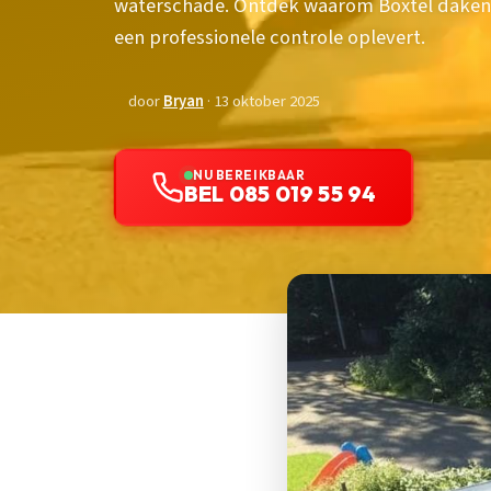
waterschade. Ontdek waarom Boxtel daken 
een professionele controle oplevert.
door
Bryan
· 13 oktober 2025
NU BEREIKBAAR
BEL 085 019 55 94