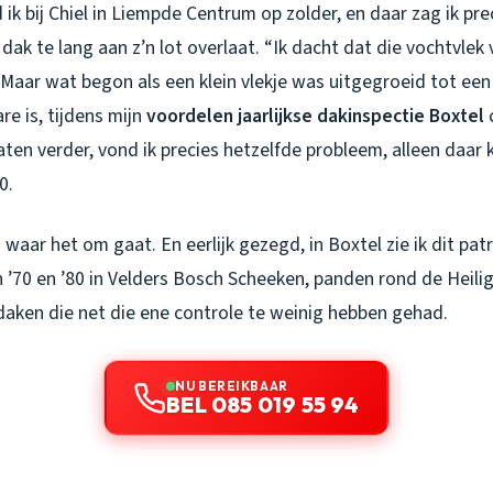
ik bij Chiel in Liempde Centrum op zolder, en daar zag ik pre
 dak te lang aan z’n lot overlaat. “Ik dacht dat die vochtvlek
. Maar wat begon als een klein vlekje was uitgegroeid tot e
re is, tijdens mijn
voordelen jaarlijkse dakinspectie Boxtel
c
ten verder, vond ik precies hetzelfde probleem, alleen daar
0.
s waar het om gaat. En eerlijk gezegd, in Boxtel zie ik dit pa
n ’70 en ’80 in Velders Bosch Scheeken, panden rond de Heili
daken die net die ene controle te weinig hebben gehad.
NU BEREIKBAAR
BEL 085 019 55 94