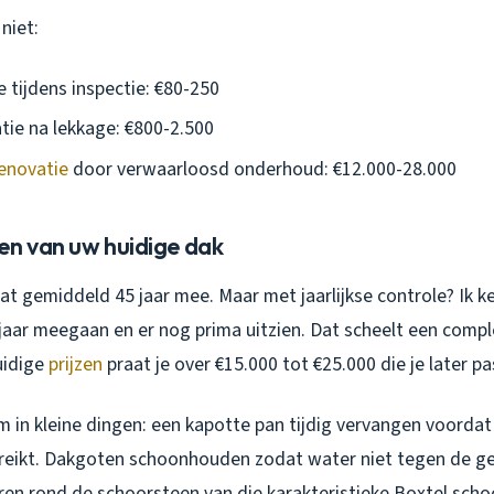
niet:
e tijdens inspectie: €80-250
tie na lekkage: €800-2.500
enovatie
door verwaarloosd onderhoud: €12.000-28.000
en van uw huidige dak
t gemiddeld 45 jaar mee. Maar met jaarlijkse controle? Ik k
 jaar meegaan en er nog prima uitzien. Dat scheelt een compl
huidige
prijzen
praat je over €15.000 tot €25.000 die je later pa
m in kleine dingen: een kapotte pan tijdig vervangen voorda
reikt. Dakgoten schoonhouden zodat water niet tegen de ge
ren rond de schoorsteen van die karakteristieke Boxtel scho