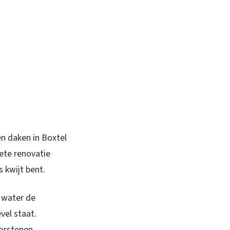
en daken in Boxtel
ete renovatie
s kwijt bent.
t water de
vel staat.
orstenen.