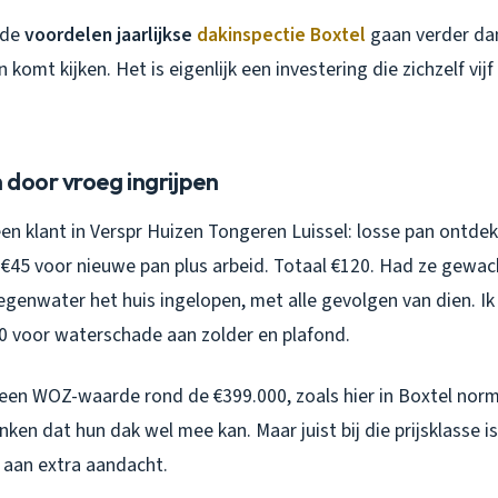
: de
voordelen jaarlijkse
dakinspectie Boxtel
gaan verder dan
 komt kijken. Het is eigenlijk een investering die zichzelf vijf
 door vroeg ingrijpen
en klant in Verspr Huizen Tongeren Luissel: losse pan ontdek
: €45 voor nieuwe pan plus arbeid. Totaal €120. Had ze gewac
egenwater het huis ingelopen, met alle gevolgen van dien. I
0 voor waterschade aan zolder en plafond.
en WOZ-waarde rond de €399.000, zoals hier in Boxtel normaa
ken dat hun dak wel mee kan. Maar juist bij die prijsklasse i
 aan extra aandacht.