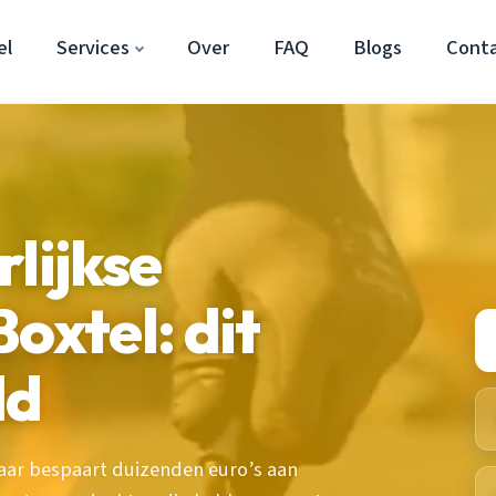
el
Services
Over
FAQ
Blogs
Cont
lijkse
oxtel: dit
ld
maar bespaart duizenden euro’s aan