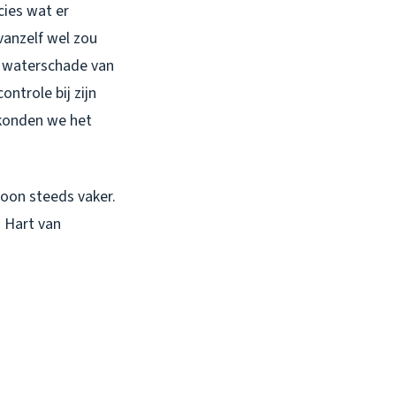
cies wat er
 vanzelf wel zou
en waterschade van
ontrole bij zijn
 konden we het
troon steeds vaker.
g Hart van