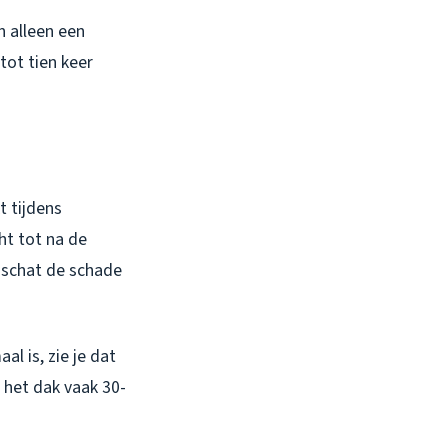
 alleen een
 tot tien keer
t tijdens
ht tot na de
k schat de schade
l is, zie je dat
s het dak vaak 30-