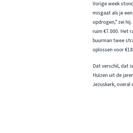
Vorige week stond 
misgaat als je een
opdrogen,” zei hij
ruim €7.000. Het ra
buurman twee stra
oplossen voor €18
Dat verschil, dat i
Huizen uit de jare
Jezuskerk, overal 