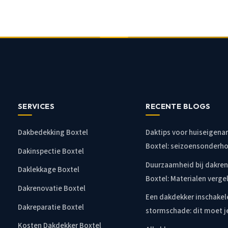
SERVICES
RECENTE BLOGS
Dakbedekking Boxtel
Daktips voor huiseigena
Boxtel: seizoensonderh
Dakinspectie Boxtel
Duurzaamheid bij dakre
Daklekkage Boxtel
Boxtel: Materialen vergel
Dakrenovatie Boxtel
Een dakdekker inschakele
Dakreparatie Boxtel
stormschade: dit moet j
Kosten Dakdekker Boxtel