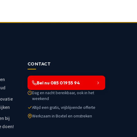
CONTACT
ren
Bel nu 085 019 55 94
oud
Dag en nacht bereikbaar, ook in het
weekend
novatie
ijken
Altijd een gratis, vrijblijvende offerte
Werkzaam in Boxtel en omstreken
n bij
e doen!