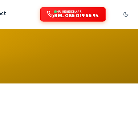
act
NU BEREIKBAAR
BEL 085 019 55 94