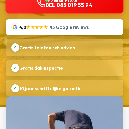
NU BEREIKBAAR
BEL 085 019 55 94
4,8
★★★★★
143 Google reviews
✓
Gratis telefonisch advies
✓
Gratis dakinspectie
✓
10 jaar schriftelijke garantie