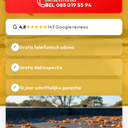
NU BEREIKBAAR
BEL 085 019 55 94
4,8
★★★★★
143 Google reviews
✓
Gratis telefonisch advies
✓
Gratis dakinspectie
✓
10 jaar schriftelijke garantie