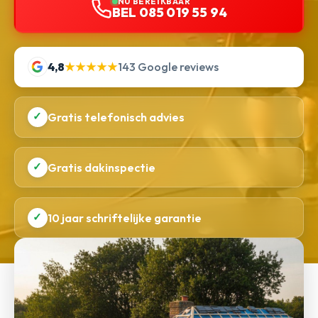
NU BEREIKBAAR
BEL 085 019 55 94
4,8
★★★★★
143 Google reviews
✓
Gratis telefonisch advies
✓
Gratis dakinspectie
✓
10 jaar schriftelijke garantie