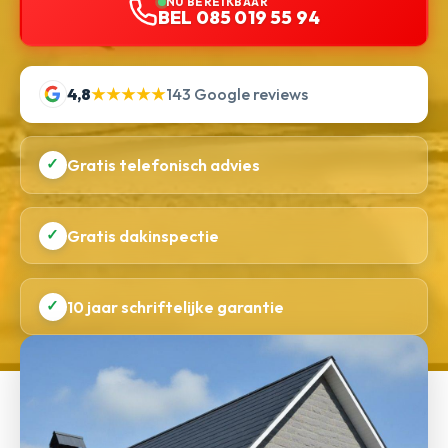
NU BEREIKBAAR
BEL 085 019 55 94
4,8
★★★★★
143 Google reviews
✓
Gratis telefonisch advies
✓
Gratis dakinspectie
✓
10 jaar schriftelijke garantie